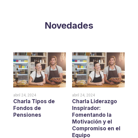
Novedades
abril 24, 2024
abril 24, 2024
abri
ndo
Charla Tipos de
Charla Liderazgo
Ch
Fondos de
Inspirador:
nu
Pensiones
Fomentando la
ho
Motivación y el
Ch
 el
Compromiso en el
Equipo