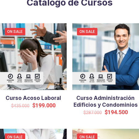
Catálogo de Cursos
ON SALE
ON SALE
Curso Acoso Laboral
Curso Administración
Original
Current
Edificios y Condominios
$
199.000
$
435.000
price
price
Original
Curr
$
194.500
$
287.000
was:
is:
price
pric
$435.000.
$199.000.
was:
is:
$287.000.
$194
ON SALE
ON SALE