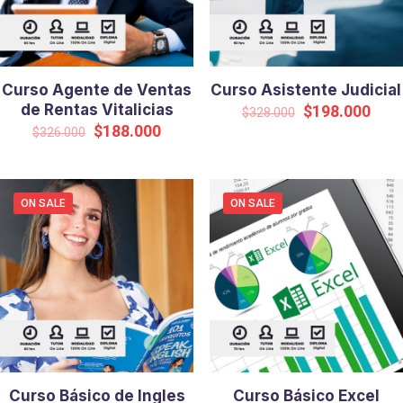
Curso Agente de Ventas
Curso Asistente Judicial
de Rentas Vitalicias
Original
Curr
$
198.000
$
328.000
price
pric
Original
Current
$
188.000
$
326.000
was:
is:
price
price
$328.000.
$198
was:
is:
$326.000.
$188.000.
ON SALE
ON SALE
Curso Básico de Ingles
Curso Básico Excel