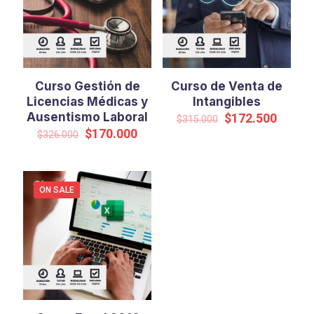
Curso Gestión de
Curso de Venta de
Licencias Médicas y
Intangibles
Ausentismo Laboral
Original
Curren
$
172.500
$
315.000
price
price
Original
Current
$
170.000
$
326.000
was:
is:
price
price
$315.000.
$172.5
was:
is:
$326.000.
$170.000.
ON SALE