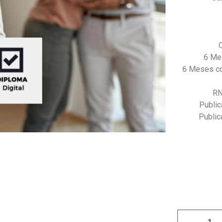
6 Me
6 Meses co
RN
Public
Public
Curso