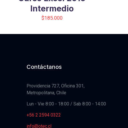
Intermedio
$
185.000
Contáctanos
Providencia 727, Oficina 301,
Metropolitana, Chile
Lun - Vie 8:00 - 18:00 / Sab 8:00 - 14:00
+56 2 2594 0322
info@otec.cl