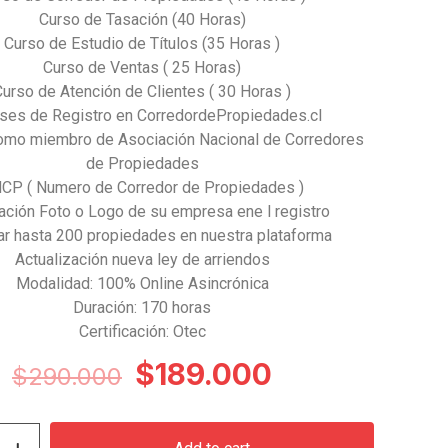
Curso de Tasación (40 Horas)
Curso de Estudio de Títulos (35 Horas )
Curso de Ventas ( 25 Horas)
Curso de Atención de Clientes ( 30 Horas )
ses de Registro en CorredordePropiedades.cl
mo miembro de Asociación Nacional de Corredores
de Propiedades
CP ( Numero de Corredor de Propiedades )
ación Foto o Logo de su empresa ene l registro
ar hasta 200 propiedades en nuestra plataforma
Actualización nueva ley de arriendos
Modalidad: 100% Online Asincrónica
Duración: 170 horas
Certificación: Otec
Original
Current
$
189.000
$
290.000
price
price
was:
is: