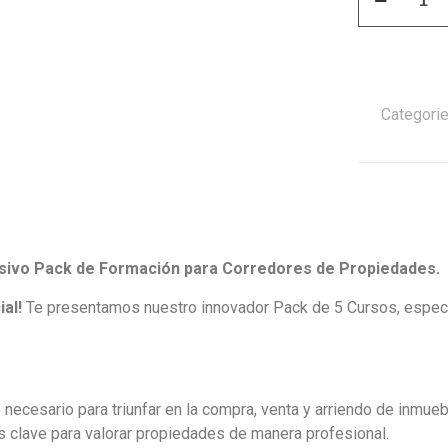
de
Corredor
de
Propiedade
quantity
Categori
lusivo Pack de Formación para Corredores de Propiedades.
al!
Te presentamos nuestro innovador Pack de 5 Cursos, espec
necesario para triunfar en la compra, venta y arriendo de inmueb
es clave para valorar propiedades de manera profesional.