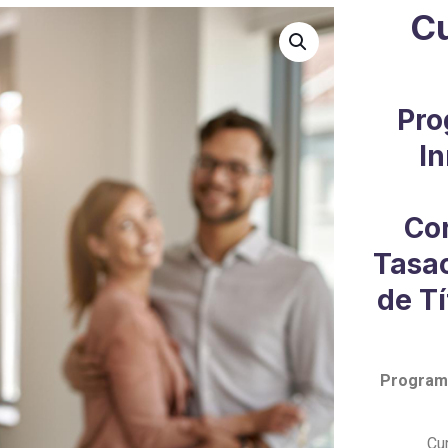
Cu
Pro
In
Co
Tasac
de Tí
Programa
Cu