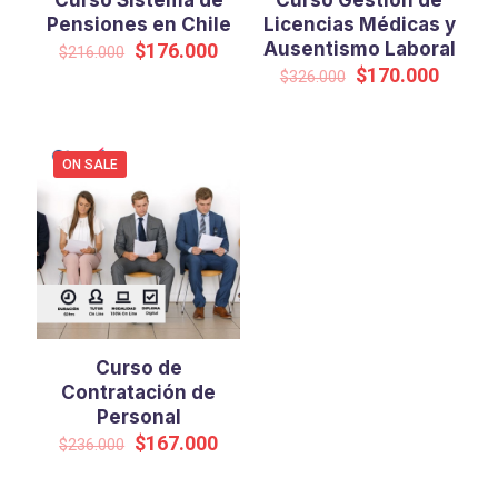
Curso Sistema de
Curso Gestión de
Pensiones en Chile
Licencias Médicas y
Original
Current
Ausentismo Laboral
$
176.000
$
216.000
price
price
Original
Curren
$
170.000
$
326.000
was:
is:
price
price
$216.000.
$176.000.
was:
is:
$326.000.
$170.0
ON SALE
Curso de
Contratación de
Personal
Original
Current
$
167.000
$
236.000
price
price
was:
is: