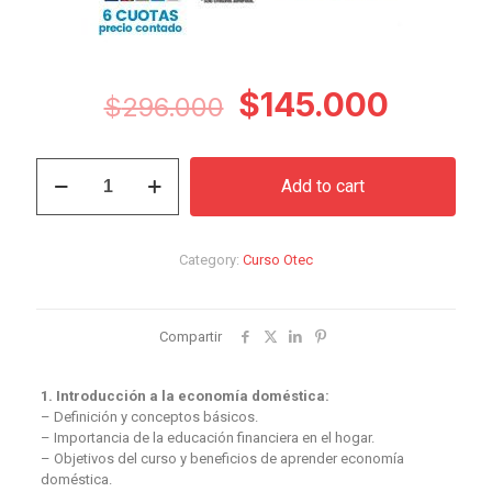
Original
Curren
$
145.000
$
296.000
price
price
was:
is:
Curso
Add to cart
Economía
$296.000.
$145.0
Domestica
quantity
Category:
Curso Otec
Compartir
1. Introducción a la economía doméstica:
– Definición y conceptos básicos.
– Importancia de la educación financiera en el hogar.
– Objetivos del curso y beneficios de aprender economía
doméstica.