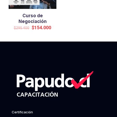
Curso de
Negociación
Original
Current
$
154.000
$
295.400
price
price
was:
is:
$295.400.
$154.000.
Certificación