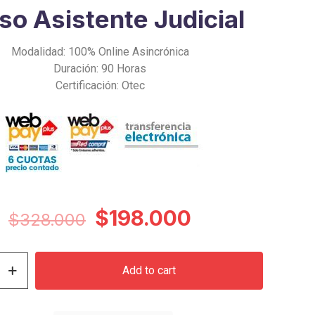
so Asistente Judicial
Modalidad: 100% Online Asincrónica
Duración: 90 Horas
Certificación: Otec
Original
Current
$
198.000
$
328.000
price
price
was:
is:
Add to cart
$328.000.
$198.000.