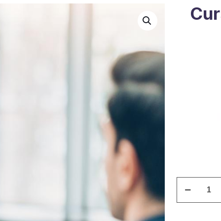
Cur
Curso
Asistente
Judicial
quantity