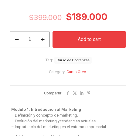
Original
Curren
$
189.000
$
399.000
price
price
was:
is:
Curso
Add to cart
de
$399.000.
$189.0
Cobranzas
quantity
Tag:
Curso de Cobranzas
Category:
Curso Otec
Compartir
Módulo 1: Introducción al Marketing
– Definición y concepto de marketing.
– Evolución del marketing y tendencias actuales.
– Importancia del marketing en el entorno empresarial.