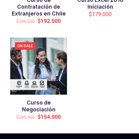
Curso de
Curso Excel 2016
Contratación de
Iniciación
Extranjeros en Chile
$
179.000
Original
Current
$
192.500
$
296.000
price
price
was:
is:
$296.000.
$192.500.
ON SALE
Curso de
Negociación
Original
Current
$
154.000
$
295.400
price
price
was:
is:
$295.400.
$154.000.