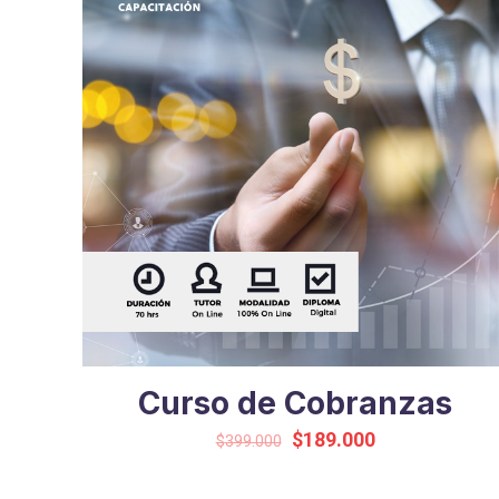
Curso de Cobranzas
Original
Current
$
189.000
$
399.000
price
price
was:
is: