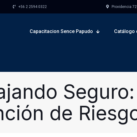
+56 2 2594 0322
Providencia 727,
Capacitacion Sence Papudo
Catálogo 
ajando Seguro:
nción de Riesg