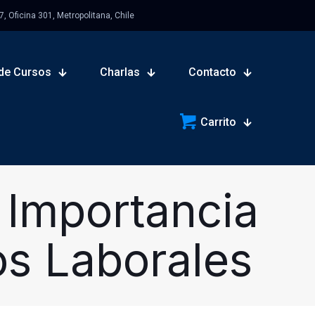
 Oficina 301, Metropolitana, Chile
de Cursos
Charlas
Contacto
Carrito
 Importancia
os Laborales