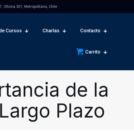
 Oficina 301, Metropolitana, Chile
de Cursos
Charlas
Contacto
Carrito
rtancia de la
 Largo Plazo