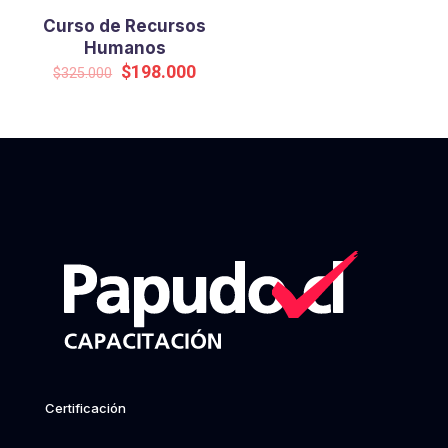
Curso de Recursos
Humanos
Original
Current
$
198.000
$
325.000
price
price
was:
is:
$325.000.
$198.000.
Certificación