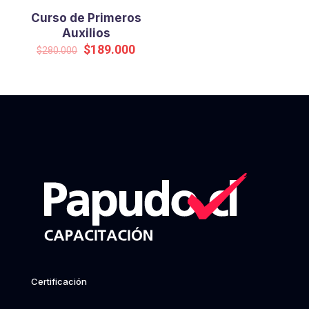
Curso de Primeros
Auxilios
Original
Current
$
189.000
$
280.000
price
price
was:
is:
$280.000.
$189.000.
Certificación