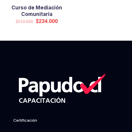
Curso de Mediación
Comunitaria
Original
Current
$
234.000
$
510.000
price
price
was:
is:
$510.000.
$234.000.
Certificación