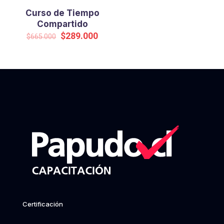
Curso de Tiempo
Compartido
Original
Current
$
289.000
$
665.000
price
price
was:
is:
$665.000.
$289.000.
Certificación